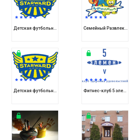
Детская футбольная академия Старвард / Starward Мегасити
Семейный Развлекательный Комплекс Игроленд в ТРЦ Скай Молл
Детская футбольная школа Старвард / Starward Печерск
Фитнес-клуб 5 элемент