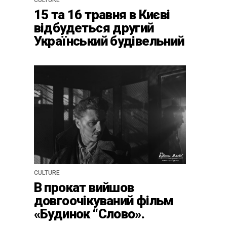
CULTURE
15 та 16 травня в Києві
відбудеться другий
Український будівельний
конгрес
CULTURE
В прокат вийшов
довгоочікуваний фільм
«Будинок “Слово».