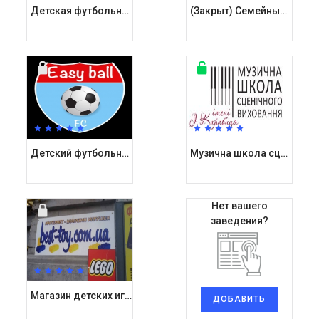
Детская футбольная школа Старвард / Starward Оболонь
(Закрыт) Семейный Развлекательный Комплекс Игроленд в ТРЦ Караване
Детский футбольный клуб ИзиБол / Easyball
Музична школа сценічного виховання імені Івана Карабиця
Нет вашего
заведения?
Магазин детских игрушек Бест Той / Best Toy
ДОБАВИТЬ