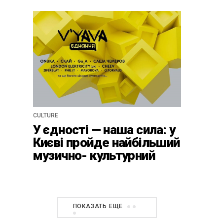
Нескінчений роман» про
письменників
«розстріляного
відродження»
CULTURE
У єдності — наша сила: у
Києві пройде найбільший
музично- культурний
фестиваль цього літа
V`YAVA Єднання
ПОКАЗАТЬ ЕЩЕ