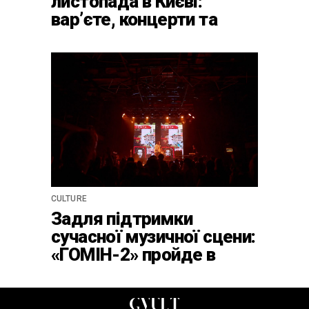
листопада в Києві:
варʼєте, концерти та
вечірки в Caribbean Club
CULTURE
Задля підтримки
сучасної музичної сцени:
«ГОМІН-2» пройде в
клубі ATLAS