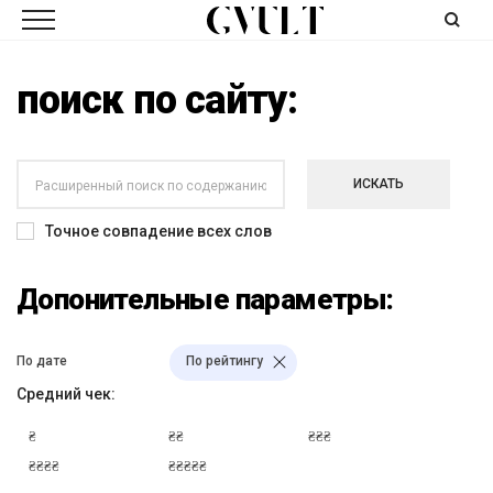
поиск по сайту:
ИСКАТЬ
Точное совпадение всех слов
Допонительные параметры:
По дате
По рейтингу
Средний чек:
₴
₴₴
₴₴₴
₴₴₴₴
₴₴₴₴₴